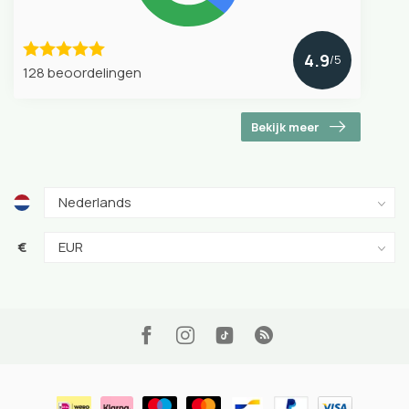
4.9
/5
128 beoordelingen
Bekijk meer
€