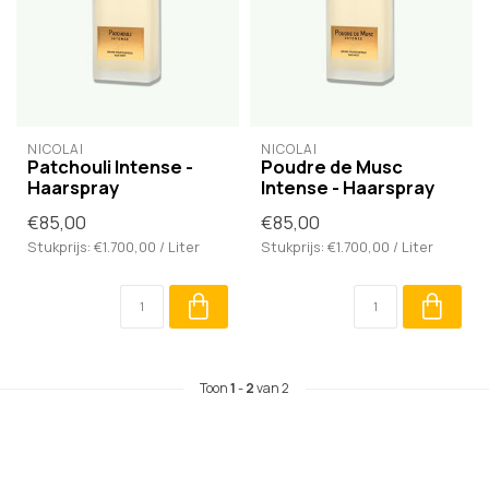
NICOLAÏ
NICOLAÏ
Patchouli Intense -
Poudre de Musc
Haarspray
Intense - Haarspray
€85,00
€85,00
Stukprijs: €1.700,00 / Liter
Stukprijs: €1.700,00 / Liter
Toon
1
-
2
van 2