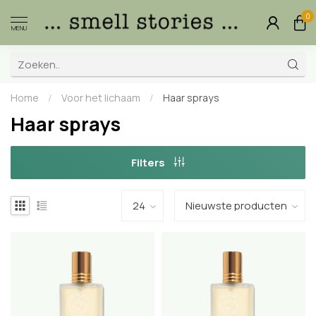
0
MENU
Home
/
Voor het lichaam
/
Haar sprays
Haar sprays
Filters