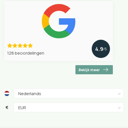
4.9
/5
128 beoordelingen
Bekijk meer
€