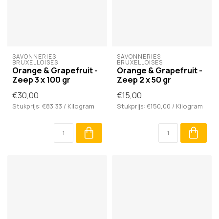
SAVONNERIES 
SAVONNERIES 
BRUXELLOISES
BRUXELLOISES
Orange & Grapefruit -
Orange & Grapefruit -
Zeep 3 x 100 gr
Zeep 2 x 50 gr
€30,00
€15,00
Stukprijs: €83,33 / Kilogram
Stukprijs: €150,00 / Kilogram