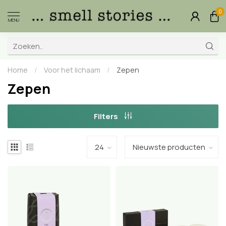
0
MENU
Home
/
Voor het lichaam
/
Zepen
Zepen
Filters