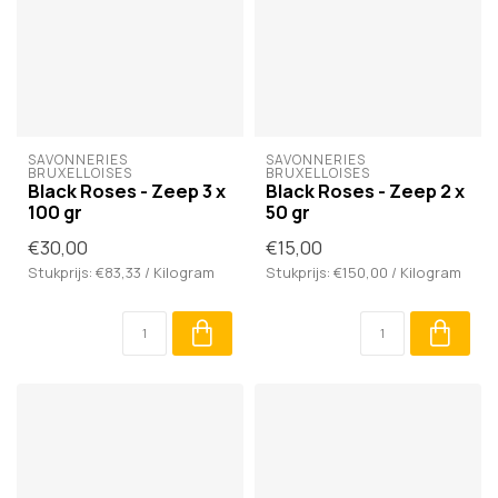
SAVONNERIES 
SAVONNERIES 
BRUXELLOISES
BRUXELLOISES
Black Roses - Zeep 3 x
Black Roses - Zeep 2 x
100 gr
50 gr
€30,00
€15,00
Stukprijs: €83,33 / Kilogram
Stukprijs: €150,00 / Kilogram