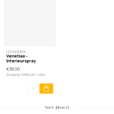
LOCHERBER
Venetiae -
Interieurspray
€38,00
Stukprijs: €380,00 / Liter
Toon
1
-
23
van 23