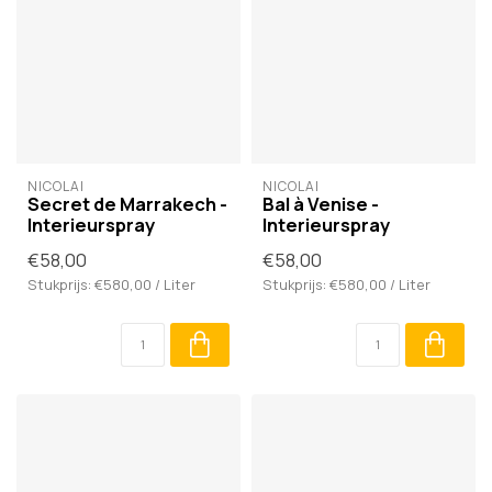
NICOLAÏ
NICOLAÏ
Secret de Marrakech -
Bal à Venise -
Interieurspray
Interieurspray
€58,00
€58,00
Stukprijs: €580,00 / Liter
Stukprijs: €580,00 / Liter