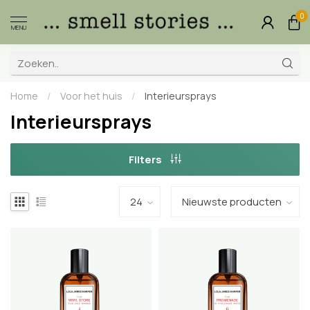
0
MENU
Home
/
Voor het huis
/
Interieursprays
Interieursprays
Filters