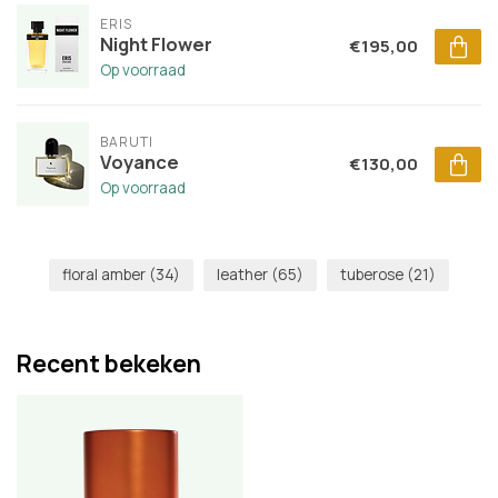
ERIS
Night Flower
€195,00
Op voorraad
BARUTI
Voyance
€130,00
Op voorraad
floral amber
(34)
leather
(65)
tuberose
(21)
Recent bekeken