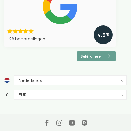
4.9
/5
128 beoordelingen
Bekijk meer
€