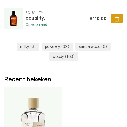
EQUALITY.
equality.
€110,00
Op voorraad
milky
(3)
powdery
(69)
sandalwood
(6)
woody
(163)
Recent bekeken