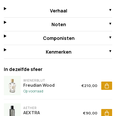
Verhaal
Noten
Componisten
Kenmerken
In dezelfde sfeer
WIENERBLUT
Freudian Wood
€210,00
Op voorraad
AETHER
AEXTRA
€90,00