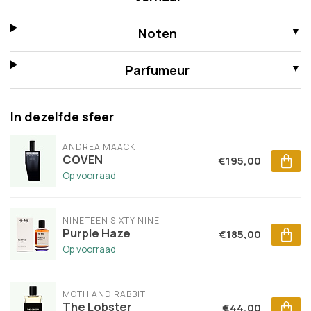
Noten
Parfumeur
In dezelfde sfeer
ANDREA MAACK
COVEN
€195,00
Op voorraad
NINETEEN SIXTY NINE
Purple Haze
€185,00
Op voorraad
MOTH AND RABBIT
The Lobster
€44,00