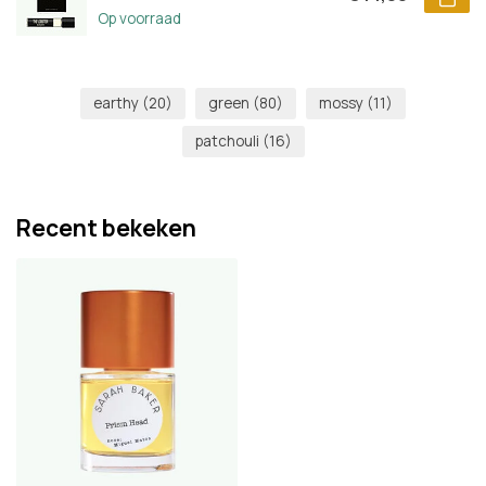
Op voorraad
earthy
(20)
green
(80)
mossy
(11)
patchouli
(16)
Recent bekeken