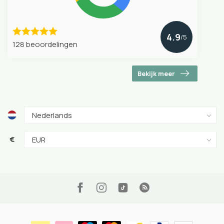
4.9
/5
128 beoordelingen
Bekijk meer
€