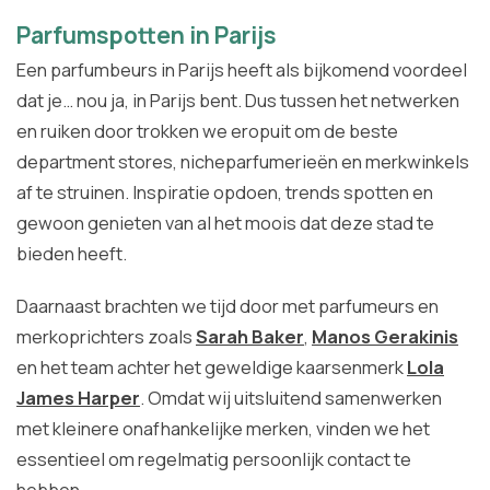
Parfum
spotten in Parijs
Een parfumbeurs in Parijs heeft als bijkomend voordeel
dat je… nou ja, in Parijs bent. Dus tussen het netwerken
en ruiken door trokken we eropuit om de beste
department stores, nicheparfumerieën en merkwinkels
af te struinen. Inspiratie opdoen, trends spotten en
gewoon genieten van al het moois dat deze stad te
bieden heeft.
Daarnaast brachten we tijd door met parfumeurs en
merkoprichters zoals
Sarah Baker
,
Manos Gerakinis
en het team achter het geweldige kaarsenmerk
Lola
James Harper
. Omdat wij uitsluitend samenwerken
met kleinere onafhankelijke merken, vinden we het
essentieel om regelmatig persoonlijk contact te
hebben.