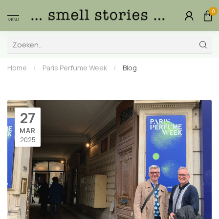
0
MENU
Home
/
Paris Perfume Week
/
Blog
27
MAR
2025