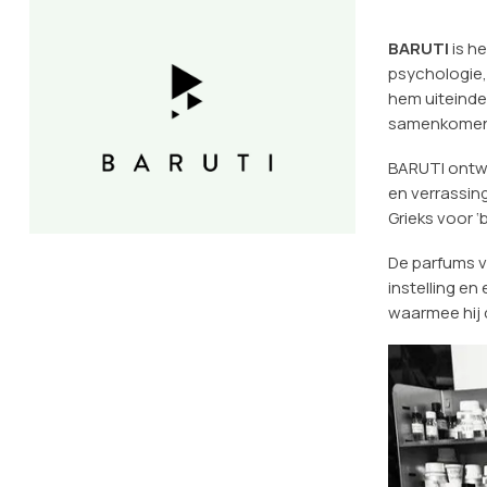
BARUTI
is h
psychologie,
hem uiteinde
samenkomen
BARUTI ontwi
en verrassin
Grieks voor 
De parfums v
instelling e
waarmee hij 