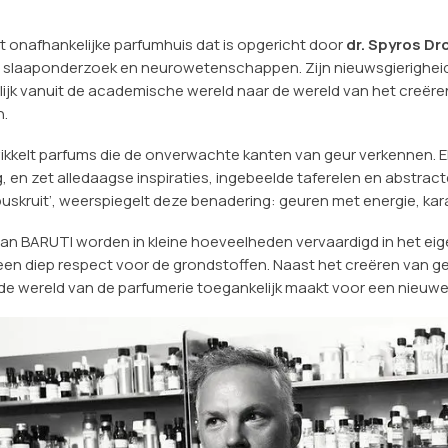
et onafhankelijke parfumhuis dat is opgericht door
dr. Spyros D
 slaaponderzoek en neurowetenschappen. Zijn nieuwsgierigheid 
lijk vanuit de academische wereld naar de wereld van het creëre
.
kkelt parfums die de onverwachte kanten van geur verkennen. E
g, en zet alledaagse inspiraties, ingebeelde taferelen en abstra
‘buskruit’, weerspiegelt deze benadering: geuren met energie, ka
an BARUTI worden in kleine hoeveelheden vervaardigd in het eig
n een diep respect voor de grondstoffen. Naast het creëren van g
de wereld van de parfumerie toegankelijk maakt voor een nieuwe