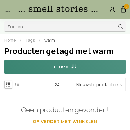
0
MENU
Home
/
Tags
/
warm
Producten getagd met warm
Filters
Geen producten gevonden!
GA VERDER MET WINKELEN