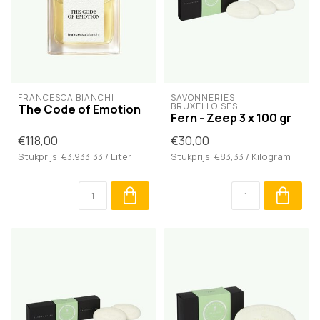
FRANCESCA BIANCHI
SAVONNERIES 
BRUXELLOISES
The Code of Emotion
Fern - Zeep 3 x 100 gr
€118,00
€30,00
Stukprijs: €3.933,33 / Liter
Stukprijs: €83,33 / Kilogram