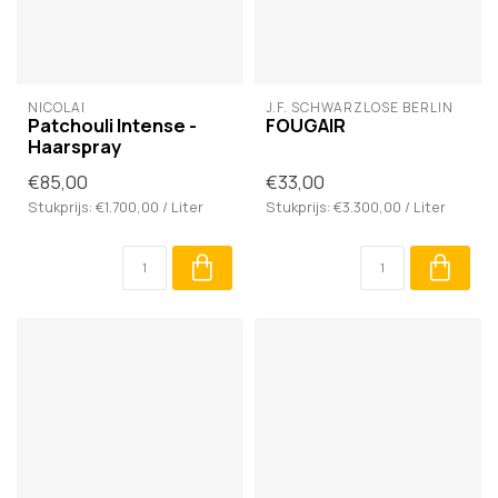
NICOLAÏ
J.F. SCHWARZLOSE BERLIN
Patchouli Intense -
FOUGAIR
Haarspray
€85,00
€33,00
Stukprijs: €1.700,00 / Liter
Stukprijs: €3.300,00 / Liter