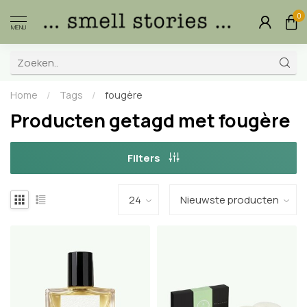
0
MENU
Home
/
Tags
/
fougère
Producten getagd met fougère
Filters