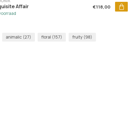
DONIK
uisite Affair
€118,00
voorraad
animalic
(27)
floral
(157)
fruity
(98)