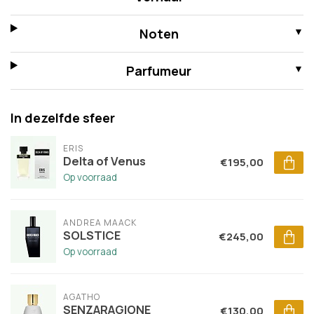
Noten
Parfumeur
In dezelfde sfeer
ERIS
Delta of Venus
€195,00
Op voorraad
ANDREA MAACK
SOLSTICE
€245,00
Op voorraad
AGATHO
SENZARAGIONE
€130,00