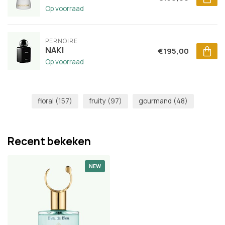
Op voorraad
PERNOIRE
NAKI
€195,00
Op voorraad
floral
(157)
fruity
(97)
gourmand
(48)
Recent bekeken
NEW