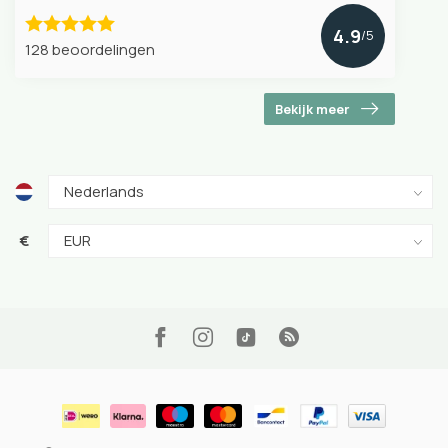
4.9
/5
128 beoordelingen
Bekijk meer
€