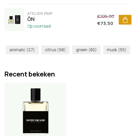
ATELIER PMP
€105,00
ŌN
€73,50
Op voorraad
animalic
(27)
citrus
(98)
green
(80)
musk
(55)
Recent bekeken