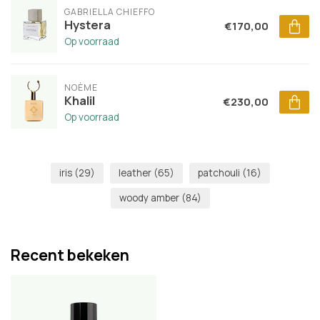
GABRIELLA CHIEFFO
Hystera
€170,00
Op voorraad
NOÈME
Khalil
€230,00
Op voorraad
iris
(29)
leather
(65)
patchouli
(16)
woody amber
(84)
Recent bekeken