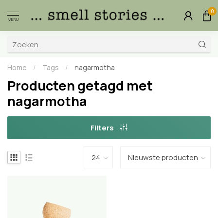
0
MENU
Home
/
Tags
/
nagarmotha
Producten getagd met
nagarmotha
Filters