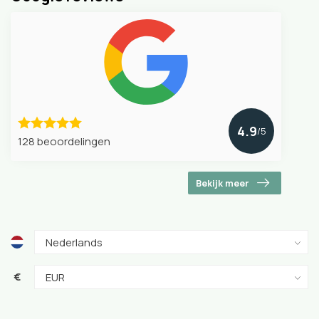
4.9
/5
128 beoordelingen
Bekijk meer
€