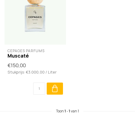
CÉPAGES PARFUMS
Muscaté
€150,00
Stukprijs: €3.000,00 / Liter
Toon
1
-
1
van 1