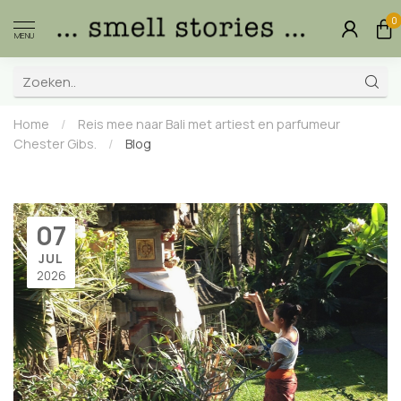
0
MENU
Home
/
Reis mee naar Bali met artiest en parfumeur
Chester Gibs.
/
Blog
07
JUL
2026