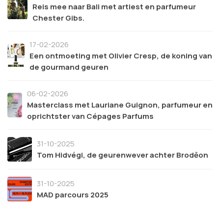
Reis mee naar Bali met artiest en parfumeur
Chester Gibs.
17-02-2026
Een ontmoeting met Olivier Cresp, de koning van
de gourmand geuren
06-02-2026
Masterclass met Lauriane Guignon, parfumeur en
oprichtster van Cépages Parfums
31-10-2025
Tom Hidvégi, de geurenwever achter Brodēon
31-10-2025
MAD parcours 2025