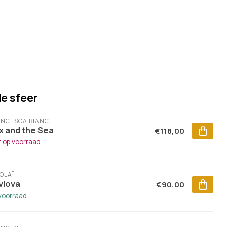
de sfeer
NCESCA BIANCHI
x and the Sea
€118,00
t op voorraad
OLAÏ
vlova
€90,00
voorraad