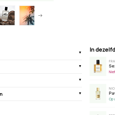
In dezelf
FRA
Se
Nie
NIC
Pa
n
Op 