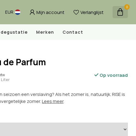
0
Mijn account
Verlanglijst
EUR
degustatie
Merken
Contact
u de Parfum
Op voorraad
 btw
 Liter
seizoen een verslaving? Als het zomer is, natuurlijk. RISE is
nvergetelijke zomer.
Lees meer
.