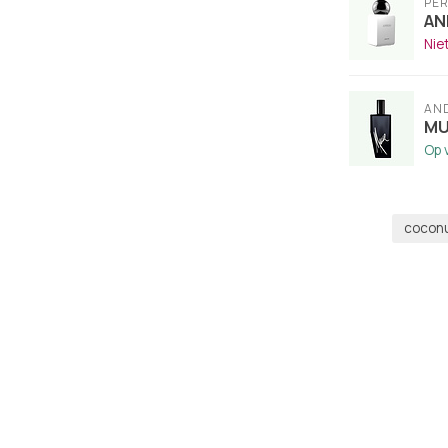
PE
AN
Nie
AN
MU
Op 
cocon