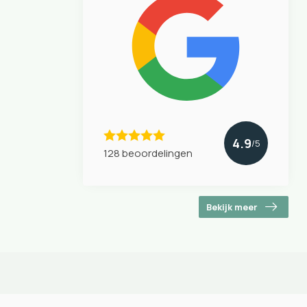
4.9
/5
128 beoordelingen
Bekijk meer