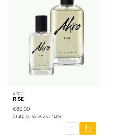
AKRO
RISE
€80,00
Stukprijs: €2.666,67 / Liter