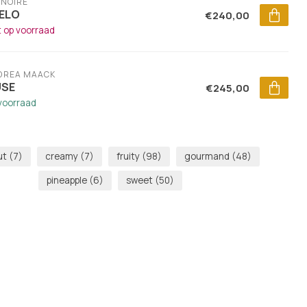
RNOIRE
ELO
€240,00
t op voorraad
DREA MAACK
SE
€245,00
voorraad
ut
(7)
creamy
(7)
fruity
(98)
gourmand
(48)
pineapple
(6)
sweet
(50)