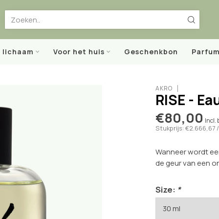
t lichaam
Voor het huis
Geschenkbon
Parfum
AKRO
RISE - Ea
€80,00
Incl.
Stukprijs: €2.666,67 /
Wanneer wordt een 
de geur van een o
Size:
*