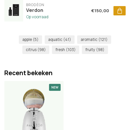
BRODĒON
Verdon
€150,00
Op voorraad
apple
(5)
aquatic
(41)
aromatic
(121)
citrus
(98)
fresh
(103)
fruity
(98)
Recent bekeken
NEW