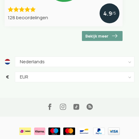
4.9
/5
128 beoordelingen
Bekijk meer
€