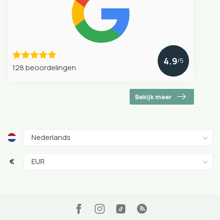
4.9
/5
128 beoordelingen
Bekijk meer
€