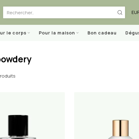
EU
ur le corps
Pour la maison
Bon cadeau
Dégu
 powdery
roduits