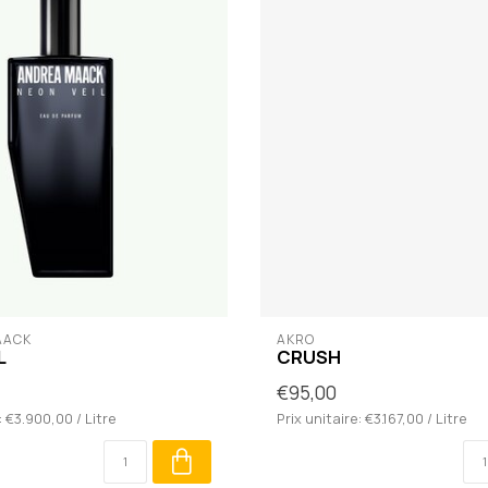
AACK
AKRO
L
CRUSH
€95,00
: €3.900,00 / Litre
Prix unitaire: €3.167,00 / Litre