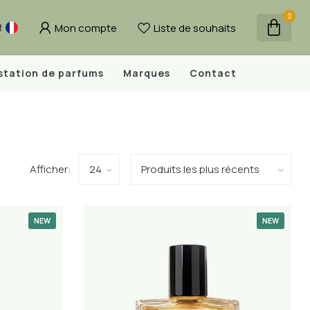
0
Mon compte
Liste de souhaits
R
station de parfums
Marques
Contact
Afficher:
NEW
NEW