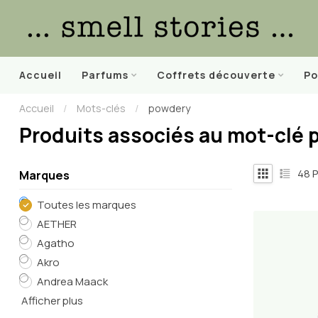
Accueil
Parfums
Coffrets découverte
Po
Accueil
/
Mots-clés
/
powdery
Produits associés au mot-clé
48
P
Marques
Toutes les marques
AETHER
Agatho
Akro
Andrea Maack
Afficher plus