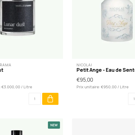
'RAMA
NICOLAÏ
st
Petit Ange - Eau de Sen
€95,00
: €3.000,00 / Litre
Prix unitaire: €950,00 / Litre
NEW