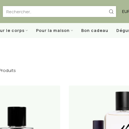
EU
ur le corps
Pour la maison
Bon cadeau
Dégu
Produits