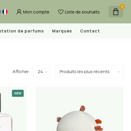
0
Mon compte
Liste de souhaits
R
station de parfums
Marques
Contact
Afficher:
NEW