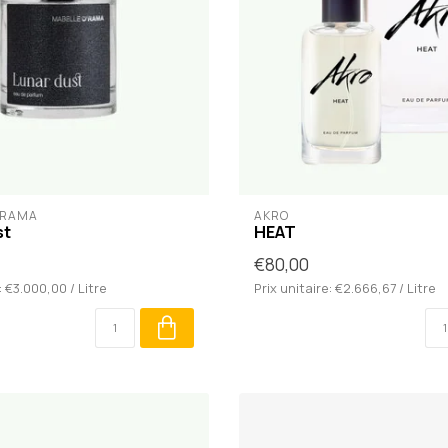
'RAMA
AKRO
st
HEAT
€80,00
: €3.000,00 / Litre
Prix unitaire: €2.666,67 / Litre