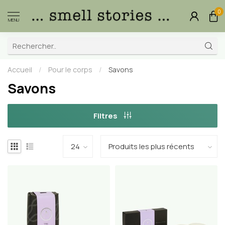
0
MENU
Accueil
/
Pour le corps
/
Savons
Savons
Filtres