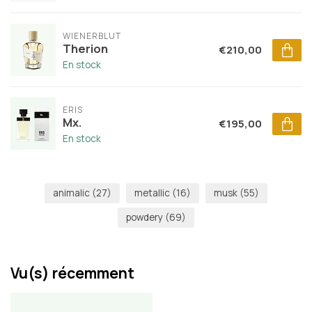
WIENERBLUT
Therion
€210,00
En stock
ERIS
Mx.
€195,00
En stock
animalic
(27)
metallic
(16)
musk
(55)
powdery
(69)
Vu(s) récemment