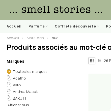
Accueil
Parfums
Coffrets découverte
Po
Accueil
/
Mots-clés
/
oud
Produits associés au mot-clé 
26
P
Marques
Toutes les marques
Agatho
Akro
Andrea Maack
BARUTI
Afficher plus