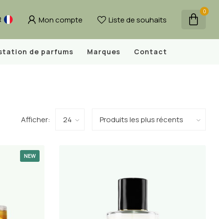
0
Mon compte
Liste de souhaits
R
station de parfums
Marques
Contact
Afficher:
NEW