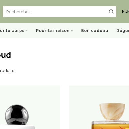
EU
ur le corps
Pour la maison
Bon cadeau
Dégu
oud
roduits