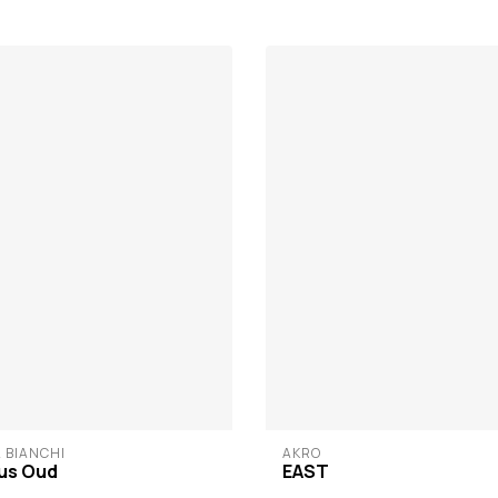
 BIANCHI
AKRO
us Oud
EAST