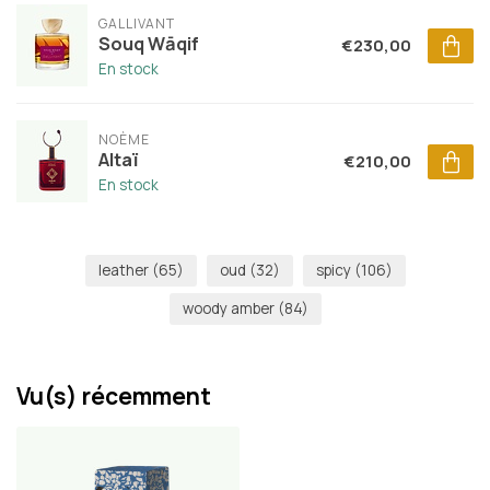
GALLIVANT
Souq Wāqif
€230,00
En stock
NOÈME
Altaï
€210,00
En stock
leather
(65)
oud
(32)
spicy
(106)
woody amber
(84)
Vu(s) récemment