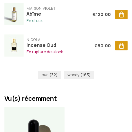
MAISON VIOLET
Abîme
€120,00
En stock
NICOLAÏ
Incense Oud
€90,00
En rupture de stock
oud
(32)
woody
(163)
Vu(s) récemment