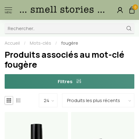
0
MENU
Accueil
/
Mots-clés
/
fougère
Produits associés au mot-clé
fougère
Filtres