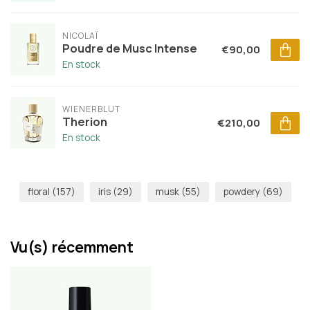
NICOLAÏ
Poudre de Musc Intense
€90,00
En stock
WIENERBLUT
Therion
€210,00
En stock
floral
(157)
iris
(29)
musk
(55)
powdery
(69)
Vu(s) récemment