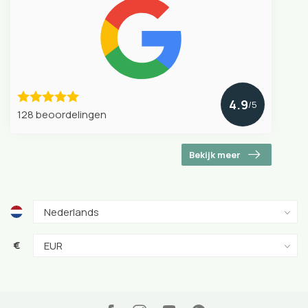
4.9
/5
128 beoordelingen
Bekijk meer
€