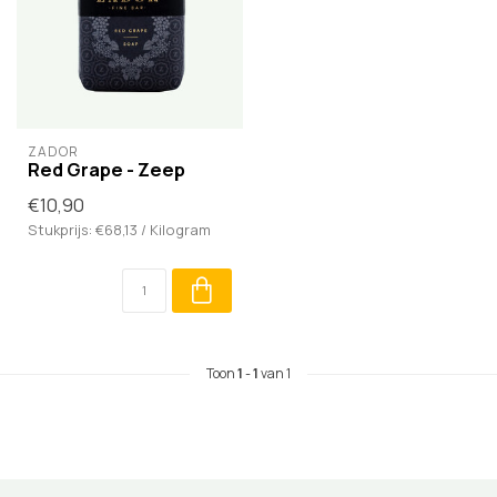
ZADOR
Red Grape - Zeep
€10,90
Stukprijs: €68,13 / Kilogram
Toon
1
-
1
van 1