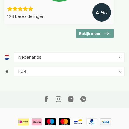
4.9
/5
128 beoordelingen
Bekijk meer
€