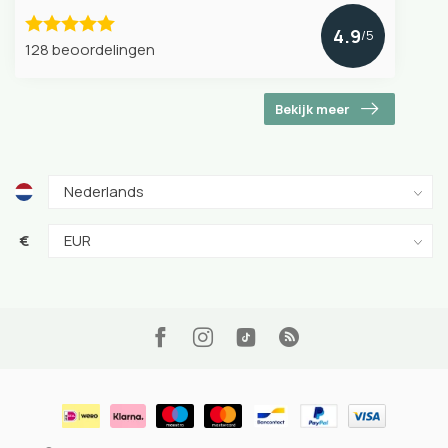
4.9
/5
128 beoordelingen
Bekijk meer
€