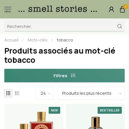
0
MENU
Accueil
/
Mots-clés
/
tobacco
Produits associés au mot-clé
tobacco
Filtres
NEW
BESTSELLER