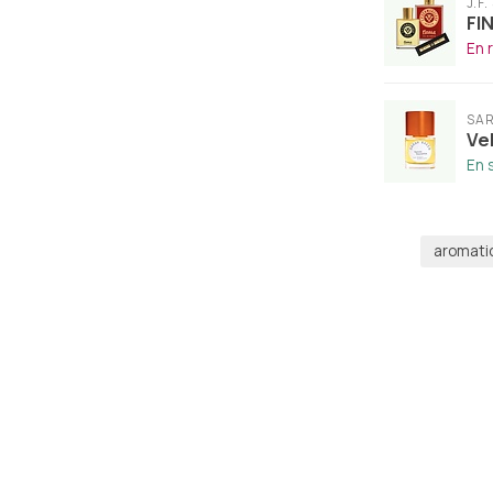
J.F
FI
En 
SA
Ve
En 
aromati