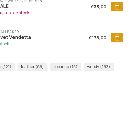
. SCHWARZLOSE BERLIN
NALE
€33,00
rupture de stock
RAH BAKER
lvet Vendetta
€175,00
stock
c
(121)
leather
(65)
tobacco
(15)
woody
(163)