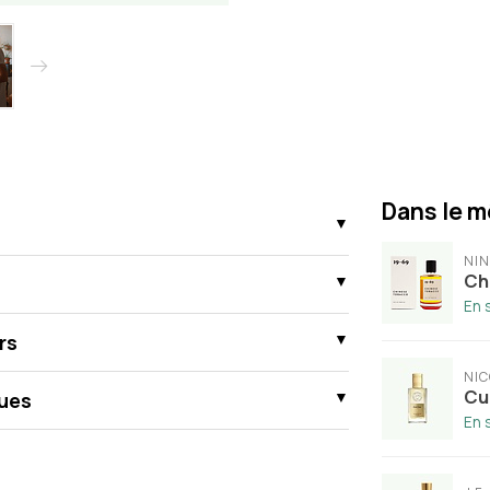
Dans le m
NIN
Ch
En 
rs
NIC
Cu
ues
En 