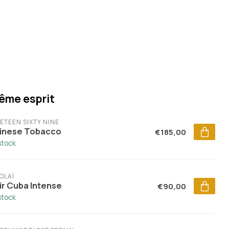
ême esprit
ETEEN SIXTY NINE
inese Tobacco
€185,00
stock
OLAÏ
ir Cuba Intense
€90,00
stock