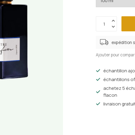
expédition 
Ajouter pour compar
échantillon aj
échantillons of
achetez 5 écha
flacon
livraison gratui