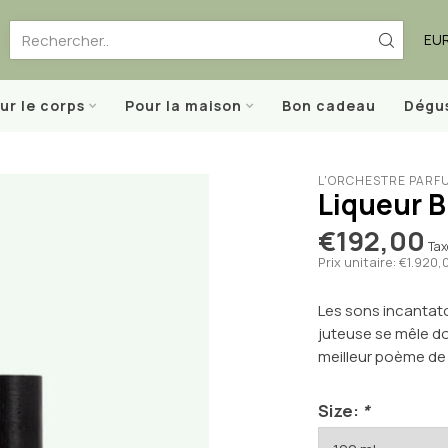
EU
ur le corps
Pour la maison
Bon cadeau
Dégu
L'ORCHESTRE PARF
Liqueur 
€192,00
Tax
Prix unitaire: €1.920,0
Les sons incantato
juteuse se mêle do
meilleur poème de 
Size:
*