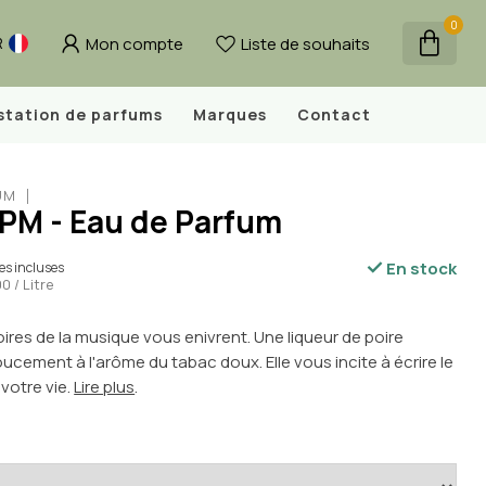
0
Mon compte
Liste de souhaits
R
station de parfums
Marques
Contact
UM
BPM - Eau de Parfum
En stock
es incluses
0 / Litre
ires de la musique vous enivrent. Une liqueur de poire
ucement à l'arôme du tabac doux. Elle vous incite à écrire le
votre vie.
Lire plus
.