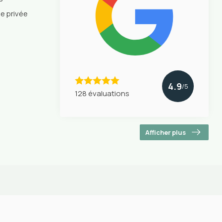
ie privée
4.9
/5
128 évaluations
Afficher plus