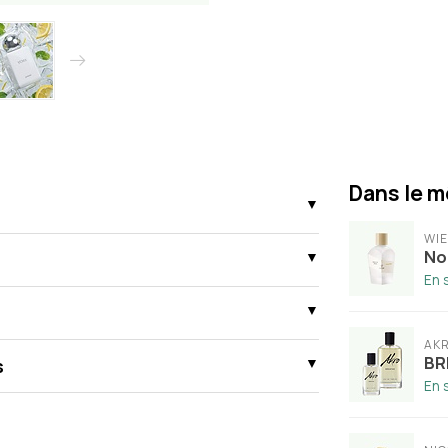
Dans le m
WI
No
En 
AK
BR
s
En 