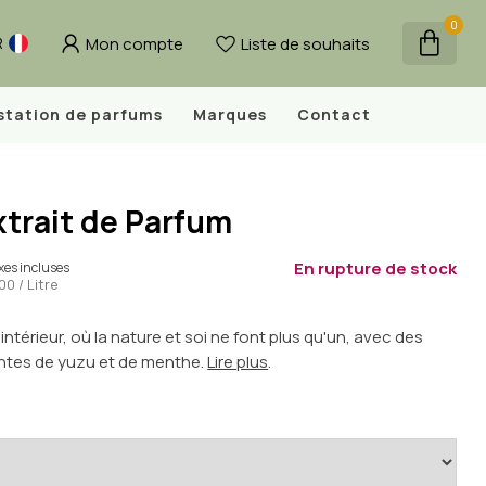
0
Mon compte
Liste de souhaits
R
station de parfums
Marques
Contact
trait de Parfum
En rupture de stock
xes incluses
00 / Litre
bre intérieur, où la nature et soi ne font plus qu'un, avec des
antes de yuzu et de menthe.
Lire plus
.