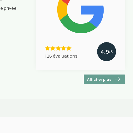
ie privée
4.9
/5
128 évaluations
Afficher plus