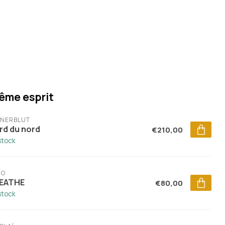
ême esprit
ENERBLUT
rd du nord
€210,00
stock
RO
EATHE
€80,00
stock