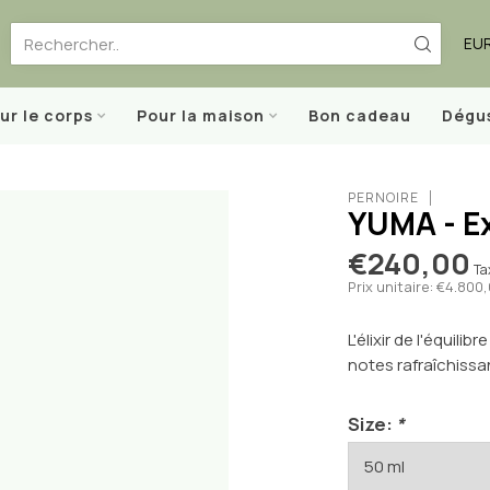
EU
ur le corps
Pour la maison
Bon cadeau
Dégu
PERNOIRE
YUMA - Ex
€240,00
Ta
Prix unitaire: €4.800,
L'élixir de l'équili
notes rafraîchiss
Size:
*