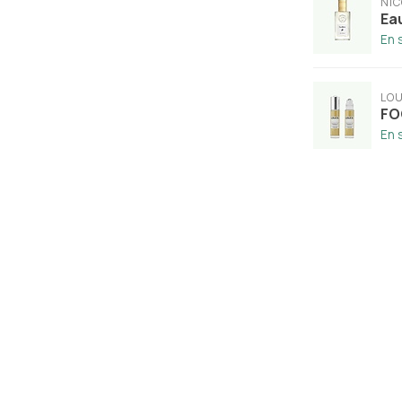
NIC
Ea
En 
LOU
FO
En 