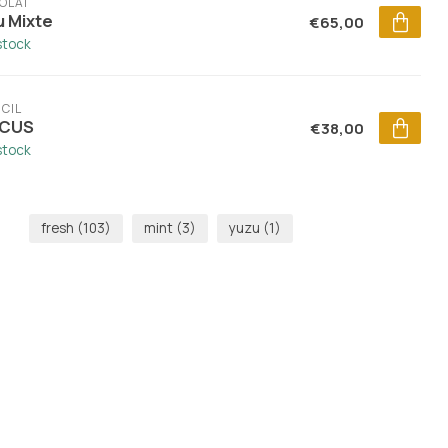
OLAÏ
u Mixte
€65,00
stock
CIL
CUS
€38,00
stock
fresh
(103)
mint
(3)
yuzu
(1)