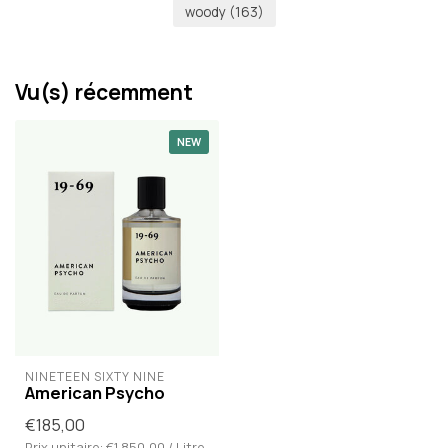
woody
(163)
Vu(s) récemment
NEW
NINETEEN SIXTY NINE
American Psycho
€185,00
Prix unitaire: €1.850,00 / Litre