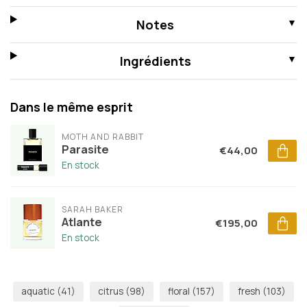
Notes
Ingrédients
Dans le même esprit
MOTH AND RABBIT
Parasite
€44,00
En stock
SARAH BAKER
Atlante
€195,00
En stock
aquatic
(41)
citrus
(98)
floral
(157)
fresh
(103)