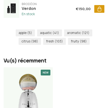
BRODĒON
Verdon
€150,00
En stock
apple
(5)
aquatic
(41)
aromatic
(121)
citrus
(98)
fresh
(103)
fruity
(98)
Vu(s) récemment
NEW