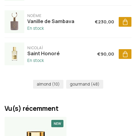
NOÈME
Vanille de Sambava
€230,00
En stock
NICOLAÏ
Saint Honoré
€90,00
En stock
almond
(10)
gourmand
(48)
Vu(s) récemment
NEW