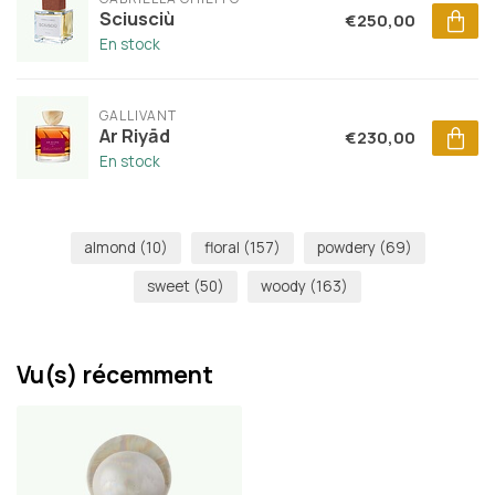
Sciusciù
€250,00
En stock
GALLIVANT
Ar Riyād
€230,00
En stock
almond
(10)
floral
(157)
powdery
(69)
sweet
(50)
woody
(163)
Vu(s) récemment