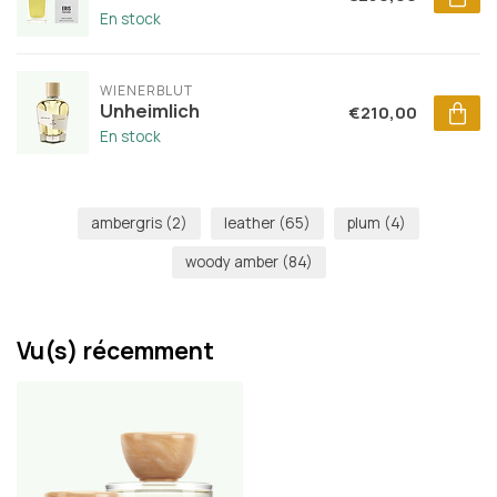
En stock
WIENERBLUT
Unheimlich
€210,00
En stock
ambergris
(2)
leather
(65)
plum
(4)
woody amber
(84)
Vu(s) récemment