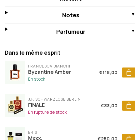
Notes
Parfumeur
Dans le même esprit
FRANCESCA BIANCHI
Byzantine Amber
€118,00
En stock
J.F. SCHWARZLOSE BERLIN
FINALE
€33,00
En rupture de stock
ERIS
Mxxx.
€250,00