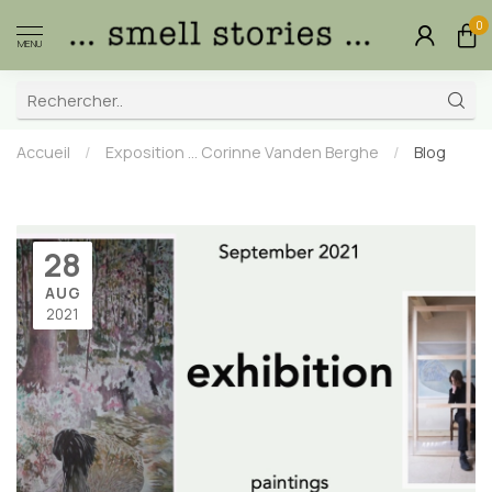
0
MENU
Accueil
/
Exposition ... Corinne Vanden Berghe
/
Blog
28
AUG
2021