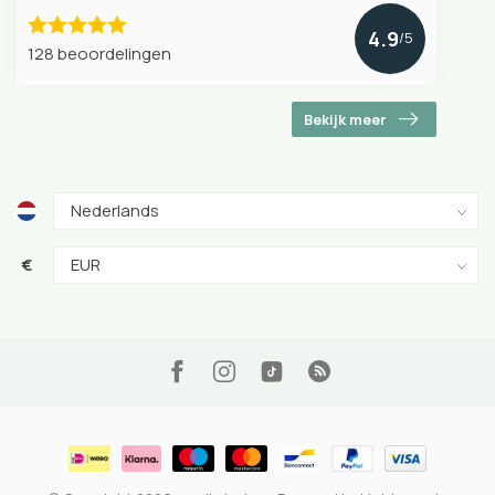
4.9
/5
128 beoordelingen
Bekijk meer
€