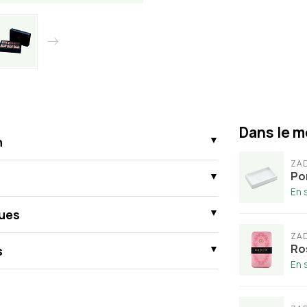
Dans le m
n
ZA
Po
En 
ues
ZA
Ro
s
En 