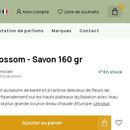
0
Mon compte
Liste de souhaits
R
station de parfums
Marques
Contact
ossom - Savon 160 gr
En stock
incluses
 / Kilogramme
 au beurre de karité et à l'arôme délicieux de fleurs de
 artisanalement sur les hauts plateaux du Balaton avec l'eau
 la plus grande source d'eau chaude d'Europe.
Lire plus
.
Ajouter au panier