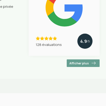
ie privée
4.9
/5
128 évaluations
Afficher plus