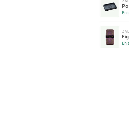
ZA
Po
En 
ZA
Fi
En 