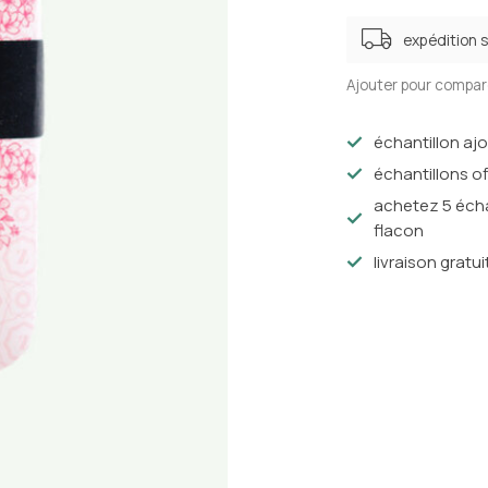
expédition 
Ajouter pour compar
échantillon aj
échantillons of
achetez 5 écha
flacon
livraison gratui