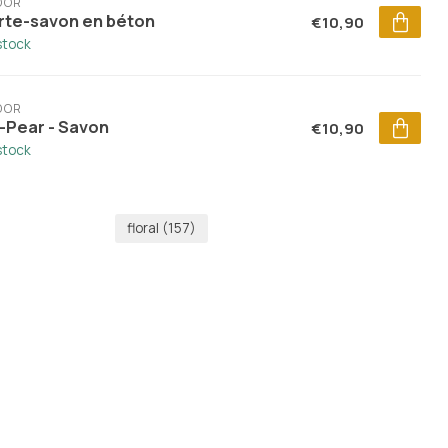
DOR
rte-savon en béton
€10,90
stock
DOR
g-Pear - Savon
€10,90
stock
floral
(157)