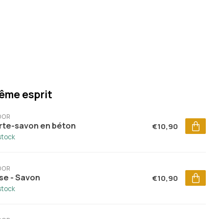
ême esprit
DOR
rte-savon en béton
€10,90
stock
DOR
se - Savon
€10,90
stock