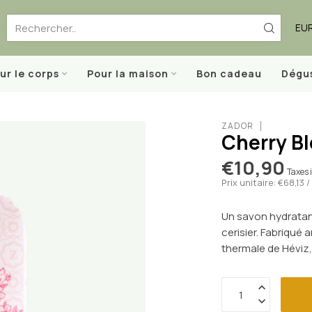
EU
ur le corps
Pour la maison
Bon cadeau
Dégu
ZADOR
Cherry Bl
€10,90
Taxes 
Prix unitaire: €68,13
Un savon hydratant
cerisier. Fabriqué
thermale de Héviz,