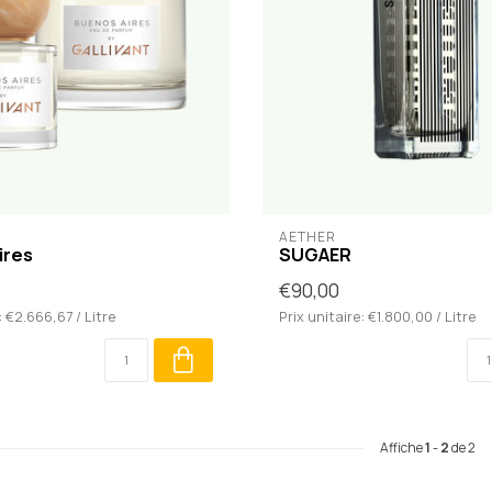
AETHER
ires
SUGAER
€90,00
: €2.666,67 / Litre
Prix unitaire: €1.800,00 / Litre
Affiche
1
-
2
de 2