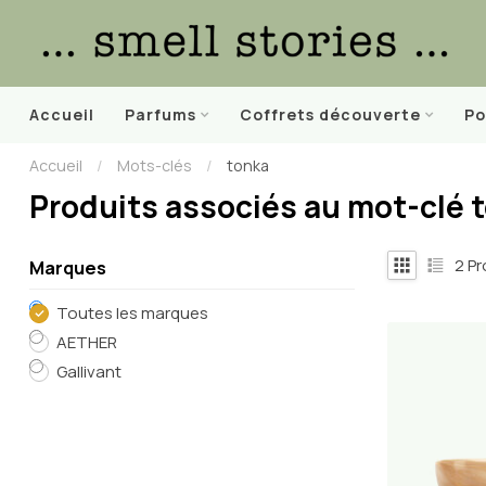
Accueil
Parfums
Coffrets découverte
Po
Accueil
/
Mots-clés
/
tonka
Produits associés au mot-clé 
2
Pr
Marques
Toutes les marques
AETHER
Gallivant