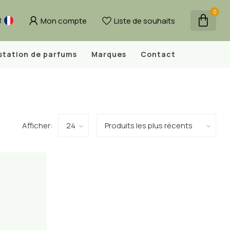
0
Mon compte
Liste de souhaits
R
station de parfums
Marques
Contact
Afficher: