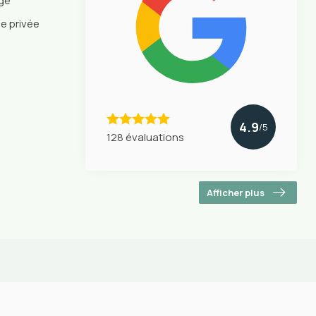
nge
ie privée
4.9
/5
128 évaluations
Afficher plus