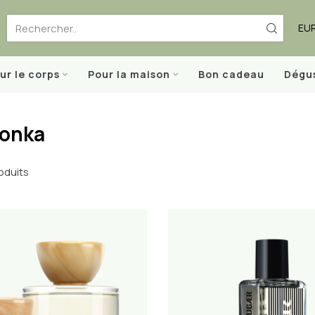
EU
ur le corps
Pour la maison
Bon cadeau
Dégu
tonka
oduits