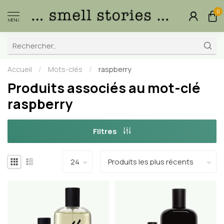
0
MENU
Accueil
/
Mots-clés
/
raspberry
Produits associés au mot-clé
raspberry
Filtres