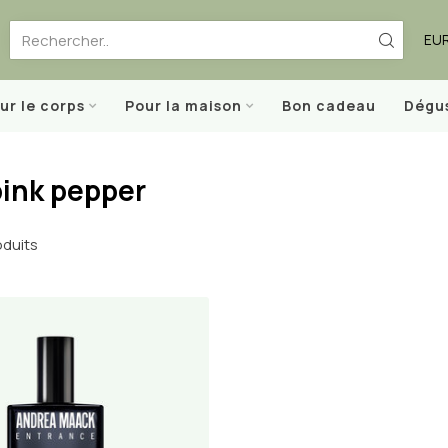
EU
ur le corps
Pour la maison
Bon cadeau
Dégu
pink pepper
duits