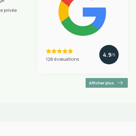
nge
ie privée
4.9
/5
128 évaluations
Afficher plus