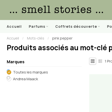
Accueil
Parfums
Coffrets découverte
Po
Accueil
/
Mots-clés
/
pink pepper
Produits associés au mot-clé 
1
Pro
Marques
Toutes les marques
Andrea Maack