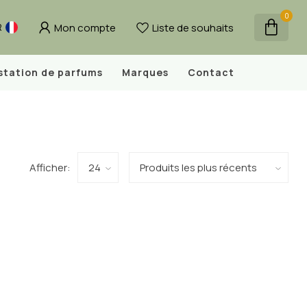
0
Mon compte
Liste de souhaits
R
station de parfums
Marques
Contact
Afficher: