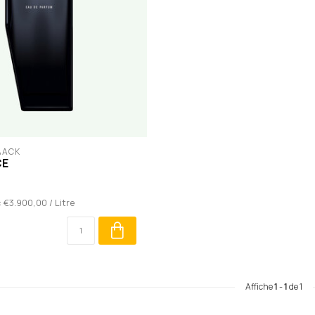
AACK
CE
: €3.900,00 / Litre
Affiche
1
-
1
de 1