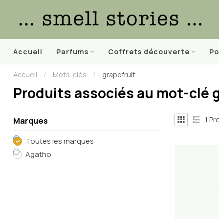
Accueil
Parfums
Coffrets découverte
Po
Accueil
/
Mots-clés
/
grapefruit
Produits associés au mot-clé g
1
Pro
Marques
Toutes les marques
Agatho