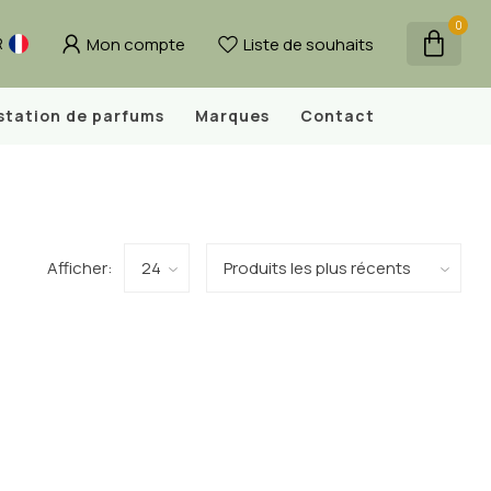
0
Mon compte
Liste de souhaits
R
station de parfums
Marques
Contact
Afficher: