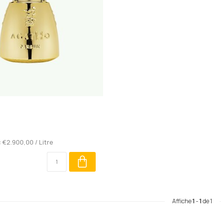
: €2.900,00 / Litre
Affiche
1
-
1
de 1