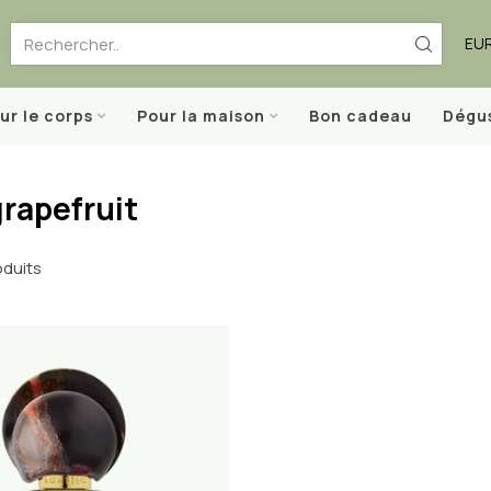
EU
ur le corps
Pour la maison
Bon cadeau
Dégu
rapefruit
duits