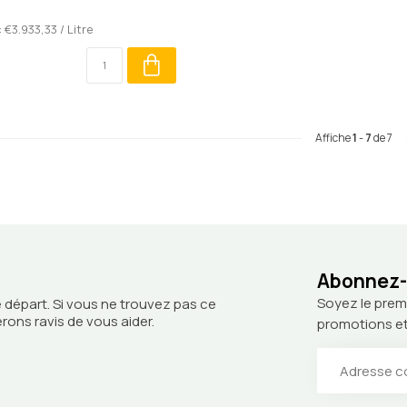
: €3.933,33 / Litre
Affiche
1
-
7
de 7
Abonnez-v
Soyez le prem
 départ. Si vous ne trouvez pas ce
ons ravis de vous aider.
promotions et