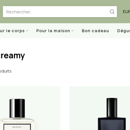
EU
ur le corps
Pour la maison
Bon cadeau
Dégu
creamy
oduits