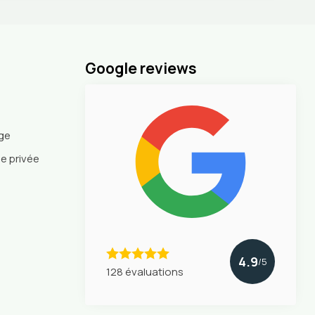
Google reviews
nge
ie privée
4.9
/5
128 évaluations