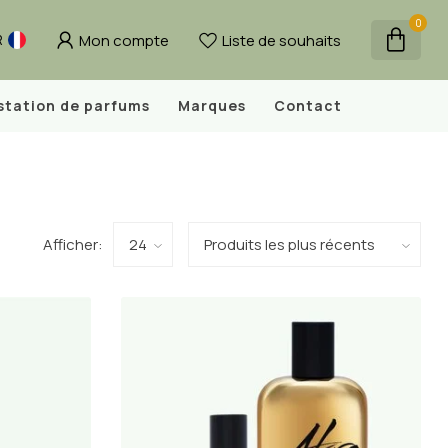
0
Mon compte
Liste de souhaits
R
station de parfums
Marques
Contact
Afficher: