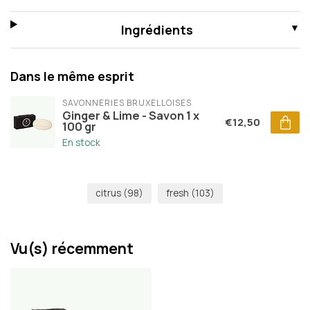
Ingrédients
Dans le même esprit
SAVONNERIES BRUXELLOISES
Ginger & Lime - Savon 1 x
€12,50
100 gr
En stock
citrus
(98)
fresh
(103)
Vu(s) récemment